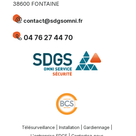
38600 FONTAINE
contact@sdgsomni.fr
04 76 27 44 70
Télésurveillance
|
Installation
|
Gardiennage
|
L'entreprise SDGS
|
Contact
ez-nous